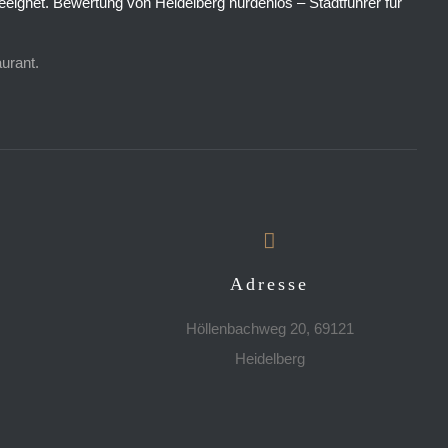
eeignet
. Bewertung von Heidelberg hürdenlos – Stadtführer für
urant.
Adresse
Höllenbachweg 20, 69121
Heidelberg