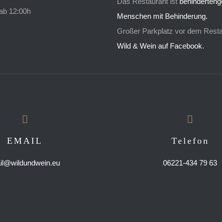
Das Restaurant ist
behinderteng
ab 12:00h
Menschen mit Behinderung.
Großer Parkplatz vor dem Resta
Wild & Wein auf Facebook.
EMAIL
Telefon
il@wildundwein.eu
06221-434 79 63