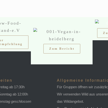
Zu
ur
empfehlung
Zum Bericht
eiten
Allgemeine Informat
reitag ab 17:30h
Für Gruppen öffnen wir zusätzli
onntag ab 12:00h
Wir verwenden Wild aus unserer
enstag geschlossen
das Wildangebot.