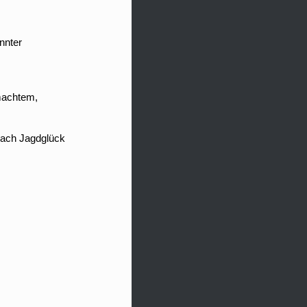
nnter
machtem,
nach Jagdglück