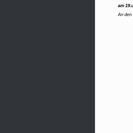
am 19.u
An den 