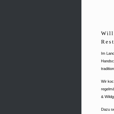
Wil
Rest
Im Land
Handsc
traditi
Wir koc
regelmä
& Wildg
Dazu se