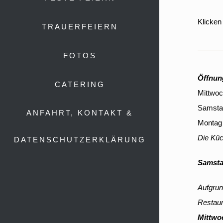
Klicken
TRAUERFEIERN
FOTOS
Öffnun
CATERING
Mittwoc
Samstag
ANFAHRT, KONTAKT &
Montag
Die Küc
DATENSCHUTZERKLÄRUNG
Samsta
A
ufgrun
Restaur
Mittwo