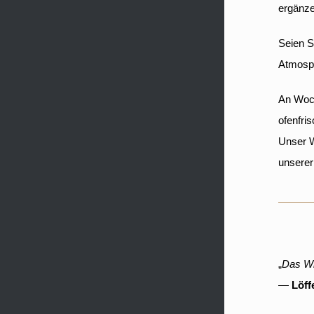
ergänze
Seien S
Atmosp
An Woc
ofenfri
Unser W
unserer
„
Das Wi
—
Löff