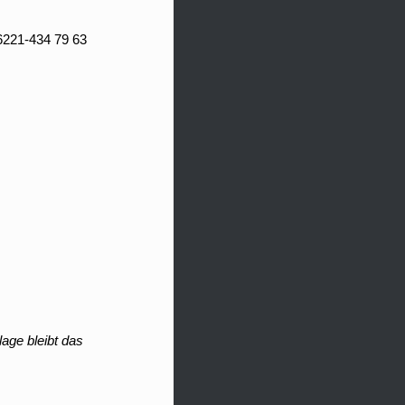
06221-434 79 63
age bleibt das