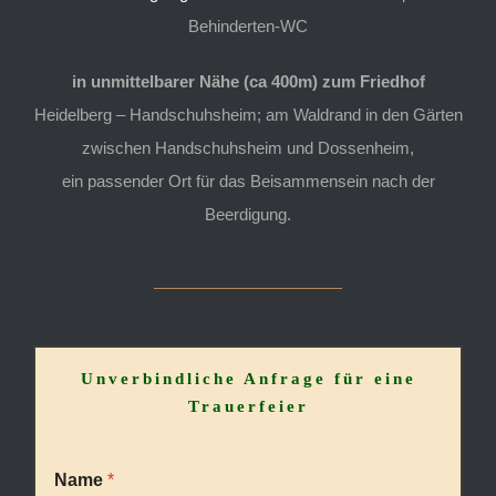
Behinderten-WC
in unmittelbarer Nähe (ca 400m) zum Friedhof
Heidelberg – Handschuhsheim; am Waldrand in den Gärten
zwischen Handschuhsheim und Dossenheim,
ein passender Ort für das Beisammensein nach der
Beerdigung.
Unverbindliche Anfrage für eine
Trauerfeier
D
Name
*
a