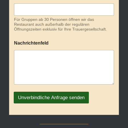
f
e
l
Für Gruppen ab 30 Personen öffnen wir das
d
Restaurant auch außerhalb der regulären
Öffnungszeiten exklusiv für Ihre Trauergesellschaft.
Nachrichtenfeld
Unverbindliche Anfrage senden